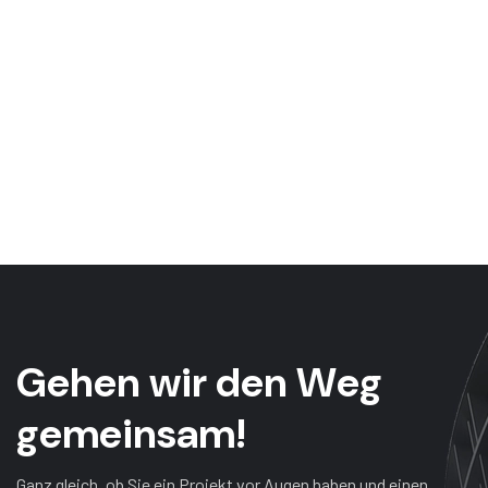
G
e
h
e
n
w
i
r
d
e
n
W
e
g
g
e
m
e
i
n
s
a
m
!
Ganz gleich, ob Sie ein Projekt vor Augen haben und einen