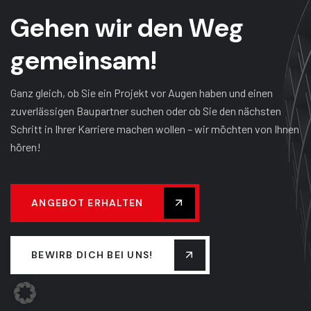
G
e
h
e
n
w
i
r
d
e
n
W
e
g
g
e
m
e
i
n
s
a
m
!
Ganz gleich, ob Sie ein Projekt vor Augen haben und einen
zuverlässigen Baupartner suchen oder ob Sie den nächsten
Schritt in Ihrer Karriere machen wollen – wir möchten von Ihnen
hören!
ANGEBOT ERHALTEN
BEWIRB DICH BEI UNS!