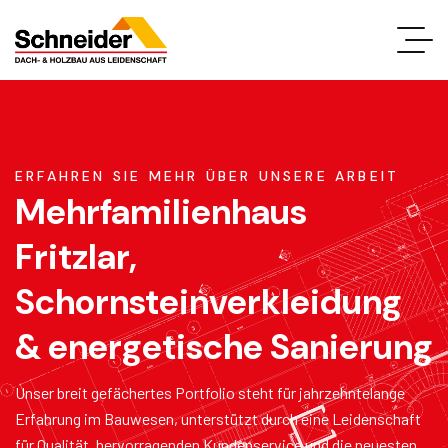
ERFAHREN SIE MEHR ÜBER UNSERE ARBEIT
Mehrfamilienhaus
Fritzlar,
Schornsteinverkleidung
& energetische Sanierung
Unser breit gefächertes Portfolio steht für jahrzehntelange
Erfahrung im Bauwesen, unterstützt durch eine Leidenschaft
für Qualität, hervorragenden Kundenservice und die neuesten