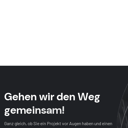
G
e
h
e
n
w
i
r
d
e
n
W
e
g
g
e
m
e
i
n
s
a
m
!
Ganz gleich, ob Sie ein Projekt vor Augen haben und einen